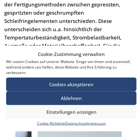
der Fertigungsmethoden zwischen gepressten,
gespritzten oder geschrumpften
Schleifringelementen unterschieden. Diese
unterscheiden sich u.a. hinsichtlich der
Tempertaturbeständigkeit, Strombelastbarkeit,
Ausmaße oder Materialbeschaffenheit. Für die
Ringe unserer Schleifringkörper wird in erster Linie
Cookie-Zustimmung verwalten
eine Kupfer-Zinn-Zink-Gusslegierung (ehemals
Wir nutzen Cookies auf unserer Website. Einige von ihnen sind essenziell,
während andere uns helfen, diese Website und Ihre Erfahrung zu
Rotguss) verwendet, die sich in der Praxis über
verbessern.
Jahre bewährt hat. Aber auch andere Metall-
Cookies akzeptieren
Legierungen und Beschichtungen der Schleifringe
z.B. für die Datenübertragung ist möglich.
Ablehnen
Einstellungen anzeigen
Cookie-Richtlinie
Datenschutz
Impressum